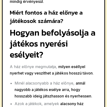
mindig érvényesül
.
Miért fontos a ház előnye a
játékosok számára?
Hogyan befolyásolja a
játékos nyerési
esélyeit?
A ház előnye megmutatja,
milyen eséllyel
nyerhet vagy veszíthet a játékos hosszú távon
.
Minél alacsonyabb a ház előnye,
annál
nagyobb a játékos esélye arra, hogy
hosszabb ideig játszhasson és nyerhessen
.
Azok a játékok, amelyek
alacsony ház