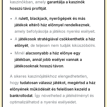
kaszinókban, amely
garantálja a kaszinók
hosszú távú profitját
.
A
rulett, blackjack, nyerőgépek és más
játékok eltérő ház előnnyel rendelkeznek
,
amely befolyásolja a játékos nyerési esélyeit.
A
játékosok stratégiával csökkenthetik a ház
előnyét
, de teljesen nem tudják kiküszöbölni.
Minél
alacsonyabb a ház előnye egy
játékban, annál jobb esélyei vannak a
játékosoknak hosszú távon
.
A sikeres kaszinójátékhoz elengedhetetlen,
hogy
tudatosan válassz játékot, megértsd a ház
előnyének működését és felelősen kezeld a
bankrollodat
. Így növelheted a játékélményt és
optimalizálhatod a nyerési esélyeidet.