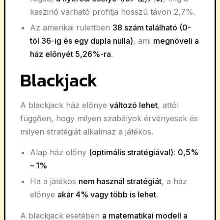
kaszinó várható profitja hosszú távon 2,7%.
Az amerikai rulettben
38 szám található (0-
tól 36-ig és egy dupla nulla)
, ami
megnöveli a
ház előnyét 5,26%-ra
.
Blackjack
A blackjack ház előnye
változó lehet
, attól
függően, hogy milyen szabályok érvényesek és
milyen stratégiát alkalmaz a játékos.
Alap ház előny
(optimális stratégiával)
:
0,5%
– 1%
Ha a játékos
nem használ stratégiát
, a ház
előnye
akár 4% vagy több is lehet
.
A blackjack esetében
a matematikai modell a