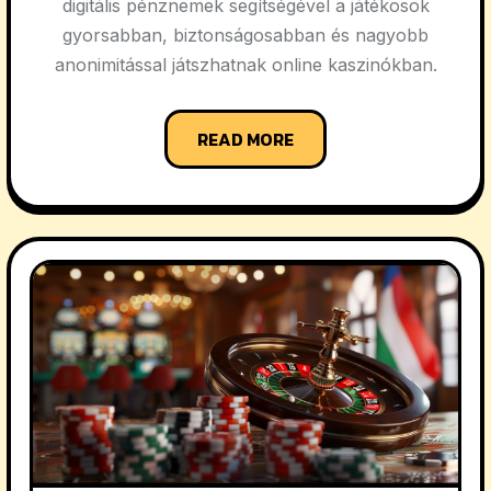
digitális pénznemek segítségével a játékosok
gyorsabban, biztonságosabban és nagyobb
anonimitással játszhatnak online kaszinókban.
READ MORE