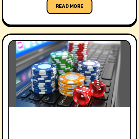
READ MORE