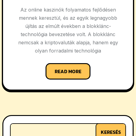
Az online kaszinók folyamatos fejlődésen
mennek keresztül, és az egyik legnagyobb
újítás az elmúlt években a blokklánc-
technológia bevezetése volt. A blokklánc
nemcsak a kriptovaluták alapja, hanem egy
olyan forradalmi technológia
READ MORE
KERESÉS