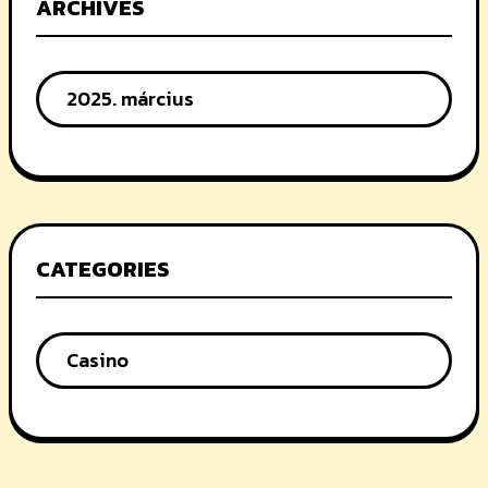
ARCHIVES
2025. március
CATEGORIES
Casino