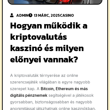
ADMIN
13 MÁRC, 2025
CASINO
Hogyan működik a
kriptovalutás
kaszinó és milyen
előnyei vannak?
A kriptovaluták térnyerése az online
szerencsejáték világában is egyre nagyobb
szerepet kap. A
Bitcoin, Ethereum és más
digitális pénznemek
segítségével a játékosok
gyorsabban, biztonságosabban és nagyobb
anonimitással játszhatnak online kaszinókban.