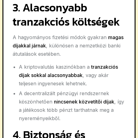
3. Alacsonyabb
tranzakciós költségek
A hagyományos fizetési módok gyakran
magas
díjakkal járnak
, különösen a nemzetközi banki
átutalások esetében.
A kriptovalutás kaszinókban a
tranzakciós
díjak sokkal alacsonyabbak
, vagy akár
teljesen ingyenesek lehetnek.
A decentralizált pénzügyi rendszernek
köszönhetően
nincsenek közvetítői díjak
, így
a játékosok több pénzt tarthatnak meg a
nyereményeikből.
4. Biztonság és