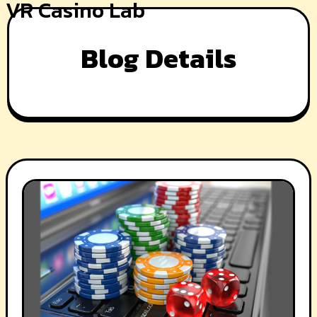
VR Casino Lab
Skip
to
Blog Details
content