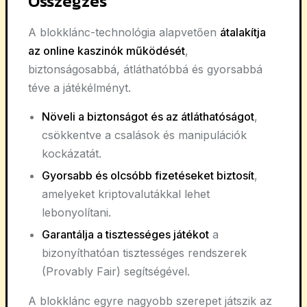
Összegzés
A blokklánc-technológia alapvetően
átalakítja
az online kaszinók működését
,
biztonságosabbá, átláthatóbbá és gyorsabbá
téve a játékélményt.
Növeli a biztonságot és az átláthatóságot
,
csökkentve a csalások és manipulációk
kockázatát.
Gyorsabb és olcsóbb fizetéseket biztosít
,
amelyeket kriptovalutákkal lehet
lebonyolítani.
Garantálja a tisztességes játékot
a
bizonyíthatóan tisztességes rendszerek
(Provably Fair) segítségével.
A blokklánc egyre nagyobb szerepet játszik az