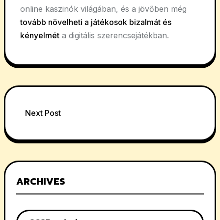
online kaszinók világában, és a jövőben még
tovább növelheti a játékosok bizalmát és
kényelmét
a digitális szerencsejátékban.
Post
Next Post
navigation
ARCHIVES