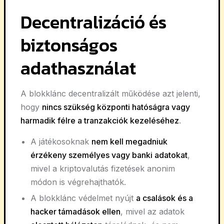
Decentralizáció és
biztonságos
adathasználat
A blokklánc decentralizált működése azt jelenti,
hogy
nincs szükség központi hatóságra vagy
harmadik félre a tranzakciók kezeléséhez
.
A játékosoknak
nem kell megadniuk
érzékeny személyes vagy banki adatokat
,
mivel a kriptovalutás fizetések anonim
módon is végrehajthatók.
A blokklánc védelmet nyújt
a csalások és a
hacker támadások ellen
, mivel az adatok