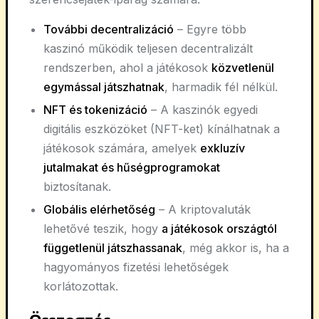
További decentralizáció
– Egyre több
kaszinó működik teljesen decentralizált
rendszerben, ahol a játékosok
közvetlenül
egymással játszhatnak
, harmadik fél nélkül.
NFT és tokenizáció
– A kaszinók egyedi
digitális eszközöket (NFT-ket) kínálhatnak a
játékosok számára, amelyek
exkluzív
jutalmakat és hűségprogramokat
biztosítanak.
Globális elérhetőség
– A kriptovaluták
lehetővé teszik, hogy
a játékosok országtól
függetlenül játszhassanak
, még akkor is, ha a
hagyományos fizetési lehetőségek
korlátozottak.